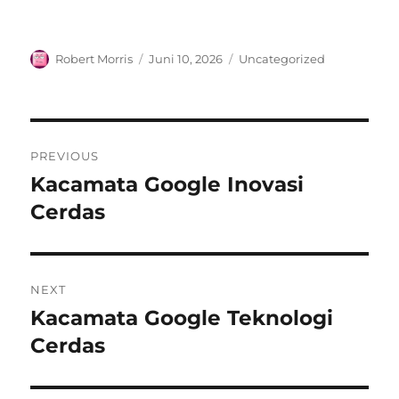
Author
Posted
Categories
Robert Morris
Juni 10, 2026
Uncategorized
on
Navigasi
PREVIOUS
pos
Kacamata Google Inovasi
Previous
post:
Cerdas
NEXT
Kacamata Google Teknologi
Next
post:
Cerdas