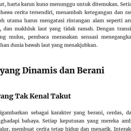
ut, harta karun kuno menunggu untuk ditemukan. Seti
wa cerita tersendiri, menambah ketegangan dan ra
oh utama harus mengatasi rintangan alam seperti ar
p, dan makhluk laut yang tidak ramah. Dengan transi
ang mulus, pembaca merasakan sensasi menegangk
ahan dunia bawah laut yang menakjubkan.
 yang Dinamis dan Berani
ang Tak Kenal Takut
gambarkan sebagai karakter yang berani, cerdas, d
nghadapi bahaya. Setiap keputusan yang mereka amb
ur, membuat cerita tetap hidup dan menarik. Interak