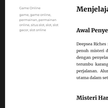
Menjelaj
Categories
Game Online
Tags
game
,
game online
,
permainan
,
permainan
online
,
situs slot
,
slot
,
slot
Awal Peny
gacor
,
slot online
Deepsea Riches
penuh misteri 
dengan penyela
terumbu karang
perjalanan. Al
utama dalam set
Misteri Ha