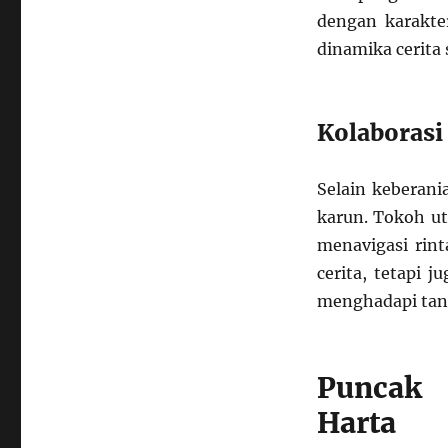
dengan karakte
dinamika cerita
Kolaborasi 
Selain keberani
karun. Tokoh u
menavigasi rint
cerita, tetapi 
menghadapi tan
Puncak
Harta