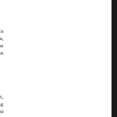
ta
a,
us
an
t,
ng
si