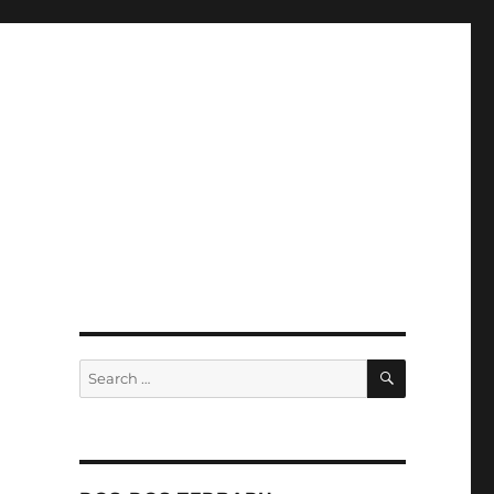
SEARCH
Search
for: