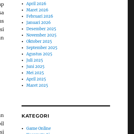
ap
April 2026
Maret 2026
sa
Februari 2026
us
Januari 2026
si
Desember 2025
November 2025
an
Oktober 2025
September 2025
Agustus 2025
Juli 2025
Juni 2025
Mei 2025
April 2025
Maret 2025
an
KATEGORI
il
Game Online
si