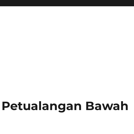
– Petualangan Bawah
a