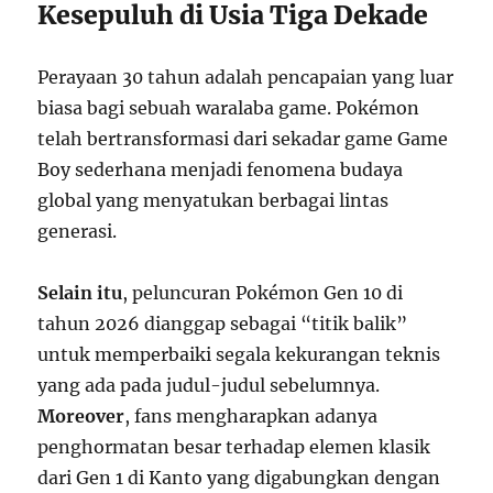
Kesepuluh di Usia Tiga Dekade
Perayaan 30 tahun adalah pencapaian yang luar
biasa bagi sebuah waralaba game. Pokémon
telah bertransformasi dari sekadar game Game
Boy sederhana menjadi fenomena budaya
global yang menyatukan berbagai lintas
generasi.
Selain itu
, peluncuran Pokémon Gen 10 di
tahun 2026 dianggap sebagai “titik balik”
untuk memperbaiki segala kekurangan teknis
yang ada pada judul-judul sebelumnya.
Moreover
, fans mengharapkan adanya
penghormatan besar terhadap elemen klasik
dari Gen 1 di Kanto yang digabungkan dengan