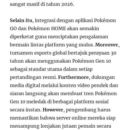
sangat masif di tahun 2026.
Selain itu
, integrasi dengan aplikasi Pokémon
GO dan Pokémon HOME akan semakin
diperketat guna menciptakan pengalaman
bermain lintas platform yang mulus.
Moreover
,
turnamen esports global bertajuk perayaan 30
tahun akan menggunakan Pokémon Gen 10
sebagai standar utama dalam setiap
pertandingan resmi.
Furthermore
, dukungan
media digital melalui konten video pendek dan
siaran langsung akan membuat tren Pokémon
Gen 10 meledak di berbagai platform sosial
secara instan.
However
, pengembang harus
memastikan bahwa server online mereka siap
menampung lonjakan jutaan pemain secara