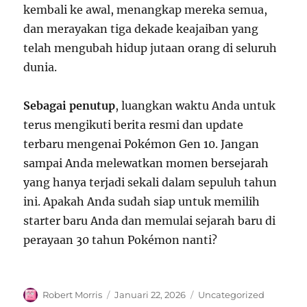
kembali ke awal, menangkap mereka semua,
dan merayakan tiga dekade keajaiban yang
telah mengubah hidup jutaan orang di seluruh
dunia.
Sebagai penutup
, luangkan waktu Anda untuk
terus mengikuti berita resmi dan update
terbaru mengenai Pokémon Gen 10. Jangan
sampai Anda melewatkan momen bersejarah
yang hanya terjadi sekali dalam sepuluh tahun
ini. Apakah Anda sudah siap untuk memilih
starter baru Anda dan memulai sejarah baru di
perayaan 30 tahun Pokémon nanti?
Author
Posted
Categories
Robert Morris
Januari 22, 2026
Uncategorized