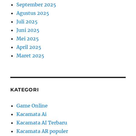
September 2025
Agustus 2025
Juli 2025
Juni 2025
Mei 2025
April 2025
Maret 2025
KATEGORI
Game Online
Kacamata Ai
Kacamata AI Terbaru
Kacamata AR populer