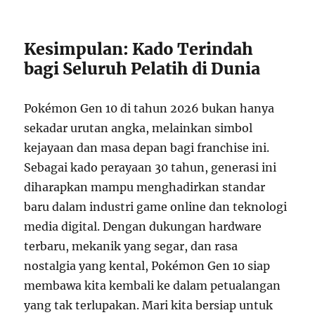
Kesimpulan: Kado Terindah
bagi Seluruh Pelatih di Dunia
Pokémon Gen 10 di tahun 2026 bukan hanya
sekadar urutan angka, melainkan simbol
kejayaan dan masa depan bagi franchise ini.
Sebagai kado perayaan 30 tahun, generasi ini
diharapkan mampu menghadirkan standar
baru dalam industri game online dan teknologi
media digital. Dengan dukungan hardware
terbaru, mekanik yang segar, dan rasa
nostalgia yang kental, Pokémon Gen 10 siap
membawa kita kembali ke dalam petualangan
yang tak terlupakan. Mari kita bersiap untuk