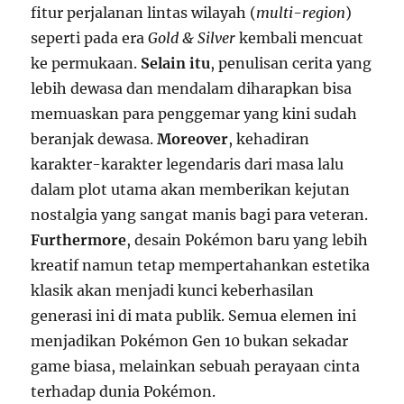
fitur perjalanan lintas wilayah (
multi-region
)
seperti pada era
Gold & Silver
kembali mencuat
ke permukaan.
Selain itu
, penulisan cerita yang
lebih dewasa dan mendalam diharapkan bisa
memuaskan para penggemar yang kini sudah
beranjak dewasa.
Moreover
, kehadiran
karakter-karakter legendaris dari masa lalu
dalam plot utama akan memberikan kejutan
nostalgia yang sangat manis bagi para veteran.
Furthermore
, desain Pokémon baru yang lebih
kreatif namun tetap mempertahankan estetika
klasik akan menjadi kunci keberhasilan
generasi ini di mata publik. Semua elemen ini
menjadikan Pokémon Gen 10 bukan sekadar
game biasa, melainkan sebuah perayaan cinta
terhadap dunia Pokémon.