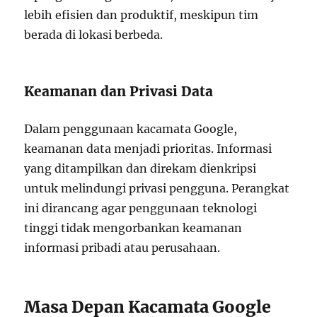
lebih efisien dan produktif, meskipun tim
berada di lokasi berbeda.
Keamanan dan Privasi Data
Dalam penggunaan kacamata Google,
keamanan data menjadi prioritas. Informasi
yang ditampilkan dan direkam dienkripsi
untuk melindungi privasi pengguna. Perangkat
ini dirancang agar penggunaan teknologi
tinggi tidak mengorbankan keamanan
informasi pribadi atau perusahaan.
Masa Depan Kacamata Google