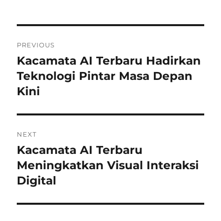
on
Navigasi
PREVIOUS
pos
Kacamata AI Terbaru Hadirkan
Previous
post:
Teknologi Pintar Masa Depan
Kini
NEXT
Kacamata AI Terbaru
Next
post:
Meningkatkan Visual Interaksi
Digital