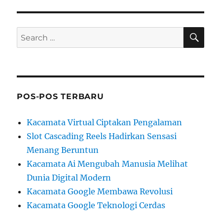
SE
Search
for:
POS-POS TERBARU
Kacamata Virtual Ciptakan Pengalaman
Slot Cascading Reels Hadirkan Sensasi
Menang Beruntun
Kacamata Ai Mengubah Manusia Melihat
Dunia Digital Modern
Kacamata Google Membawa Revolusi
Kacamata Google Teknologi Cerdas