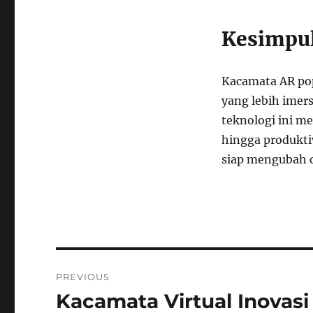
Kesimpu
Kacamata AR pop
yang lebih imers
teknologi ini m
hingga produkti
siap mengubah c
Navigasi
PREVIOUS
pos
Kacamata Virtual Inovasi 
Previous