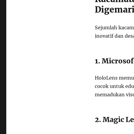
Digemar
Sejumlah kacama
inovatif dan de
1. Microso
HoloLens memung
cocok untuk eduk
memadukan visua
2. Magic Le