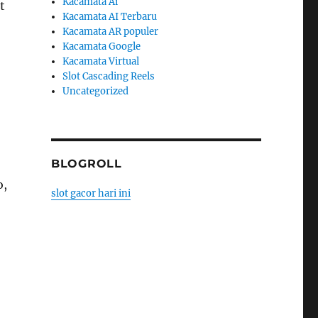
Kacamata Ai
t
Kacamata AI Terbaru
Kacamata AR populer
Kacamata Google
Kacamata Virtual
Slot Cascading Reels
Uncategorized
BLOGROLL
o,
slot gacor hari ini