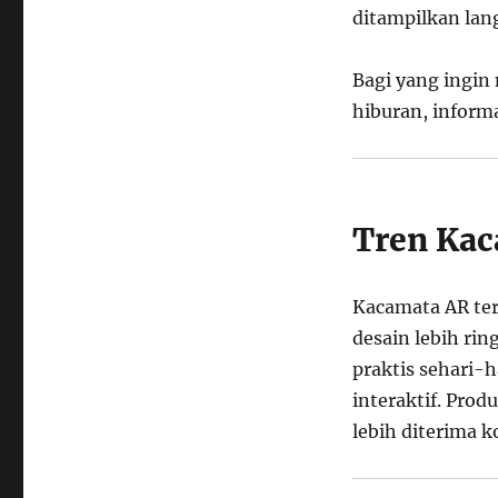
ditampilkan lan
Bagi yang ingin
hiburan, informa
Tren Kac
Kacamata AR ter
desain lebih ri
praktis sehari-h
interaktif. Pro
lebih diterima 