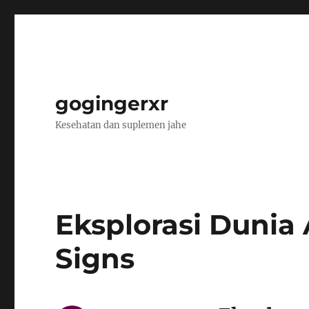
gogingerxr
Kesehatan dan suplemen jahe
Eksplorasi Dunia
Signs