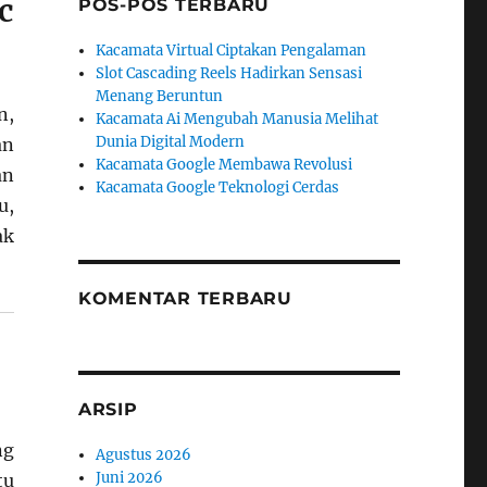
c
POS-POS TERBARU
Kacamata Virtual Ciptakan Pengalaman
Slot Cascading Reels Hadirkan Sensasi
Menang Beruntun
n,
Kacamata Ai Mengubah Manusia Melihat
Dunia Digital Modern
an
Kacamata Google Membawa Revolusi
an
Kacamata Google Teknologi Cerdas
u,
ak
KOMENTAR TERBARU
ARSIP
ng
Agustus 2026
Juni 2026
tu