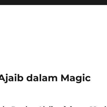
 Ajaib dalam Magic