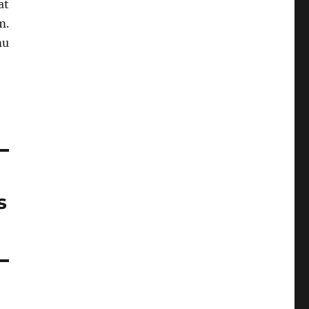
at
m.
mu
s