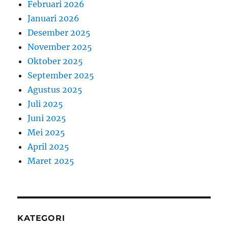
Februari 2026
Januari 2026
Desember 2025
November 2025
Oktober 2025
September 2025
Agustus 2025
Juli 2025
Juni 2025
Mei 2025
April 2025
Maret 2025
KATEGORI