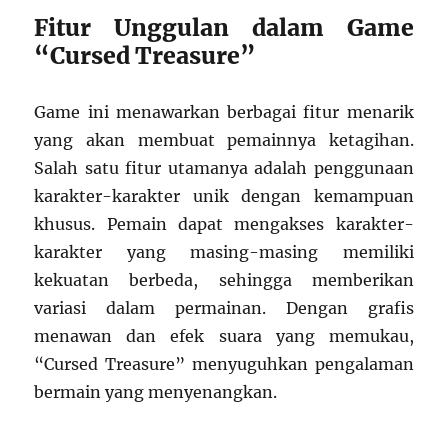
Fitur Unggulan dalam Game
“Cursed Treasure”
Game ini menawarkan berbagai fitur menarik
yang akan membuat pemainnya ketagihan.
Salah satu fitur utamanya adalah penggunaan
karakter-karakter unik dengan kemampuan
khusus. Pemain dapat mengakses karakter-
karakter yang masing-masing memiliki
kekuatan berbeda, sehingga memberikan
variasi dalam permainan. Dengan grafis
menawan dan efek suara yang memukau,
“Cursed Treasure” menyuguhkan pengalaman
bermain yang menyenangkan.