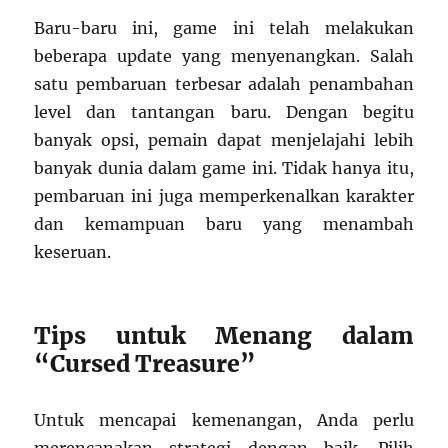
Baru-baru ini, game ini telah melakukan
beberapa update yang menyenangkan. Salah
satu pembaruan terbesar adalah penambahan
level dan tantangan baru. Dengan begitu
banyak opsi, pemain dapat menjelajahi lebih
banyak dunia dalam game ini. Tidak hanya itu,
pembaruan ini juga memperkenalkan karakter
dan kemampuan baru yang menambah
keseruan.
Tips untuk Menang dalam
“Cursed Treasure”
Untuk mencapai kemenangan, Anda perlu